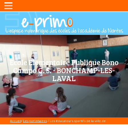
Ecole Elementaire Publique Bono
Campo G. S. - BONCHAMP-LES-
LAVAL
Accueil
/
Les partenaires
/ Les éducateurs sportifs de la ville de
Bonchamp