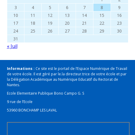
3
4
5
6
7
8
9
10
11
12
13
14
15
16
17
18
19
20
21
22
23
24
25
26
27
28
29
30
31
« Juil
Informations :
Ce site est le portail de l’Espace Numérique de Travail
de votre école. Il est géré par le.la directeur.trice de votre école et par
la Délégation Académique au Numérique Educatif du Rectorat de
Nantes.
Ecole Elementaire Publique Bono Campo G. S
9 rue de l’Ecole
53960 BONCHAMP LES LAVAL