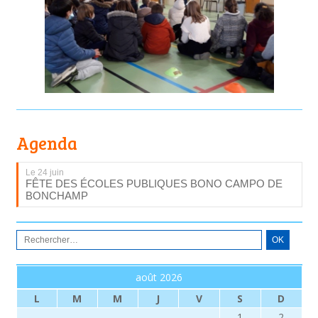
Agenda
Le 24 juin
FÊTE DES ÉCOLES PUBLIQUES BONO CAMPO DE
BONCHAMP
août 2026
L
M
M
J
V
S
D
1
2