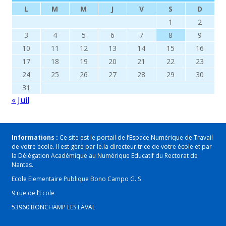
L
M
M
J
V
S
D
1
2
3
4
5
6
7
8
9
10
11
12
13
14
15
16
17
18
19
20
21
22
23
24
25
26
27
28
29
30
31
« Juil
Informations :
Ce site est le portail de l’Espace Numérique de Travail
de votre école. Il est géré par le.la directeur.trice de votre école et par
la Délégation Académique au Numérique Educatif du Rectorat de
Nantes.
Ecole Elementaire Publique Bono Campo G. S
9 rue de l’Ecole
53960 BONCHAMP LES LAVAL