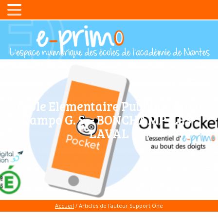
Ecole Elementaire Publique Bono
Campo G. S. - BONCHAMP-LES-
LAVAL
Accueil
/ Articles de l'auteur Support One