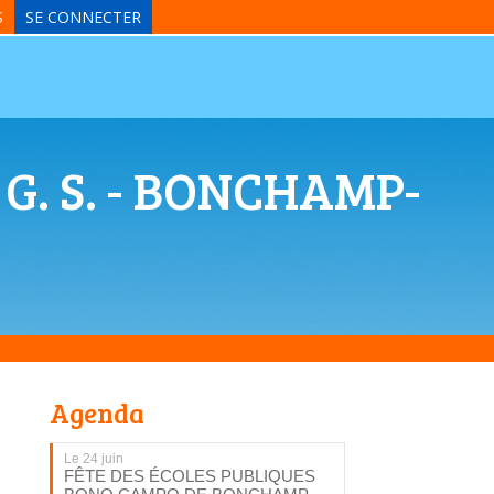
S
SE CONNECTER
 G. S. - BONCHAMP-
Agenda
Le 24 juin
FÊTE DES ÉCOLES PUBLIQUES