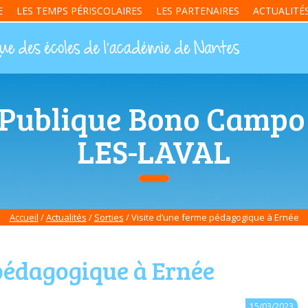
E
LES TEMPS PÉRISCOLAIRES
LES PARTENAIRES
ACTUALITÉ
 Publique Bono Campo
LES-LAVAL
Accueil
/
Actualités
/
Sorties
/
Visite d’une ferme pédagogique à Ernée
pédagogique à Ernée
15/03/2023