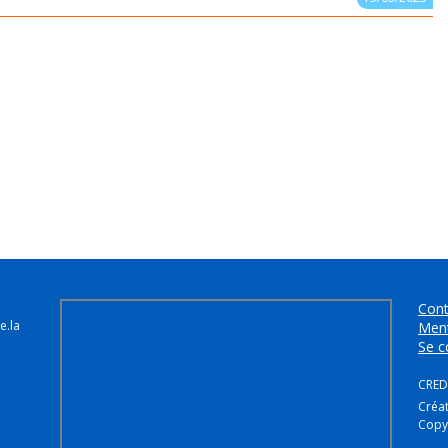
Cont
e.la
Ment
Se c
CREDI
Créa
Copy