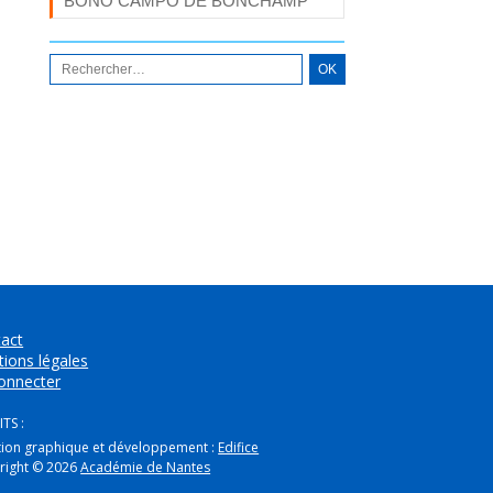
BONO CAMPO DE BONCHAMP
act
ions légales
onnecter
TS :
tion graphique et développement :
Edifice
right © 2026
Académie de Nantes