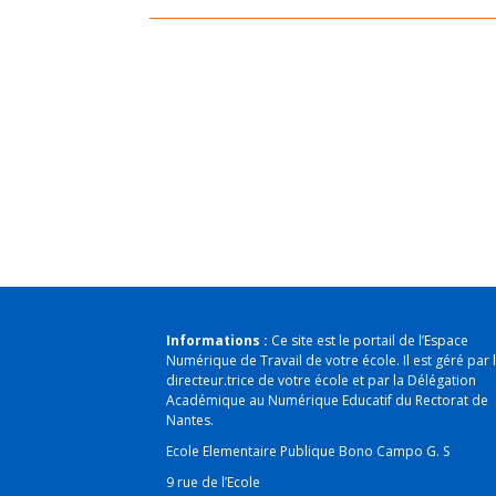
Informations :
Ce site est le portail de l’Espace
Numérique de Travail de votre école. Il est géré par l
directeur.trice de votre école et par la Délégation
Académique au Numérique Educatif du Rectorat de
Nantes.
Ecole Elementaire Publique Bono Campo G. S
9 rue de l’Ecole