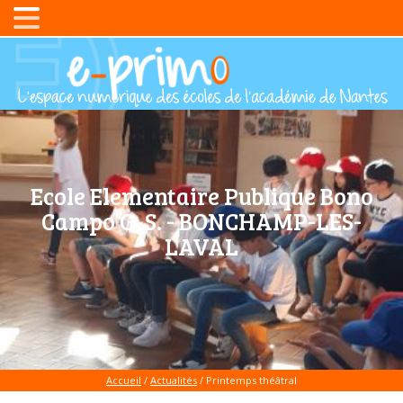
Ecole Elementaire Publique Bono
Campo G. S. - BONCHAMP-LES-
LAVAL
Accueil
/
Actualités
/
Printemps théâtral