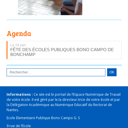
Agenda
Le 24 juin
FÊTE DES ÉCOLES PUBLIQUES BONO CAMPO DE
BONCHAMP
Informations :
Ce site est le portail de l’Espace Numérique de Travail
de votre école. Il est géré par le.la directeur.trice de votre école et par
la Délégation Académique au Numérique Educatif du Rectorat de
Nantes.
Ecole Elementaire Publique Bono Campo G. S
9 rue de l’Ecole